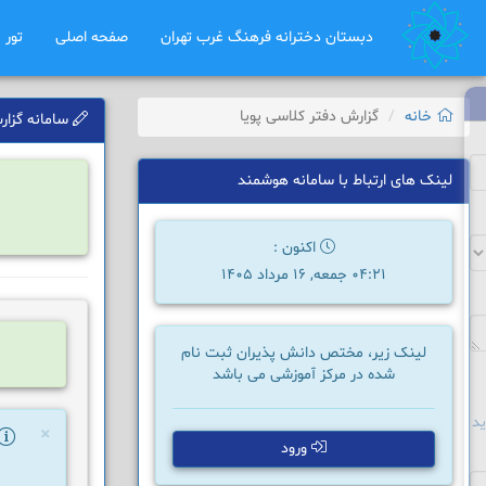
دبستان دخترانه فرهنگ غرب تهران
صفحه اصلی
تور 
خانه
گزارش دفتر کلاسی پویا
سامانه گزارش
لینک های ارتباط با سامانه هوشمند
اکنون :
04:21 جمعه, 16 مرداد 1405
لینک زیر، مختص دانش پذیران ثبت نام
شده در مرکز آموزشی می باشد
د
×
ورود