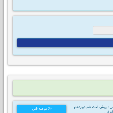
س : پیش ثبت نام دوازدهم
مرحله قبل
 ای 1