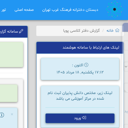
دبستان دخترانه فرهنگ غرب تهران
صفحه اصلی
تور 
خانه
گزارش دفتر کلاسی پویا
سامانه گزارش
لینک های ارتباط با سامانه هوشمند
اکنون :
17:12 یکشنبه, 18 مرداد 1405
لینک زیر، مختص دانش پذیران ثبت نام
شده در مرکز آموزشی می باشد
د
×
ورود